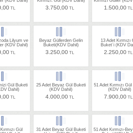
ler (KDV Dahil)
Kırmızı. Gül (KDV Dahil)
Kırmızı Güller (KDV
0,00
3.750,00
1.500,00
TL
TL
T
zoda Lilyum ve
Beyaz Güllerden Gelin
13 Adet Kırmızı 
ler (KDV Dahil)
Buketi(KDV Dahil)
Buket`i (KDV Dah
0,00
3.250,00
2.250,00
TL
TL
T
mizi Gül Buketi
25 Adet Beyaz Gül Buketi
51 Adet Kırmızı Gül
KDV Dahil)
(KDV Dahil)
(KDV Dahil)
0,00
4.000,00
7.900,00
TL
TL
T
 Kırmızı Gül
31 Adet Beyaz Gül Buketi
51 Adet Kırmızı-Be