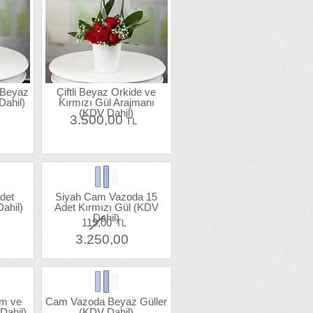
e Beyaz
Çiftli Beyaz Orkide ve
Dahil)
Kırmızı Gül Arajmanı
(KDV Dahil)
3.500,00
L
TL
det
Siyah Cam Vazoda 15
ahil)
Adet Kırmızı Gül (KDV
Dahil)
119,00
TL
L
3.250,00
um ve
Cam Vazoda Beyaz Güller
Dahil)
(KDV Dahil)