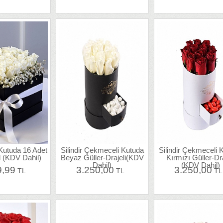
Kutuda 16 Adet
Silindir Çekmeceli Kutuda
Silindir Çekmeceli 
 (KDV Dahil)
Beyaz Güller-Drajeli(KDV
Kırmızı Güller-Dra
Dahil)
(KDV Dahil)
9,99
3.250,00
3.250,00
TL
TL
T