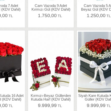
oda 7 Adet
Cam Vazoda 9 Adet
Cam Vazoda 5 A
 (KDV Dahil)
Kırmızı Gül (KDV Dahil)
Beyaz Gül (KDV D
0,00
1.750,00
1.250,00
TL
TL
T
Kutuda 16 Adet
Kırmızı-Beyaz Güllerden
Siyah Kare Kutuda K
l (KDV Dahil)
Kutuda Harf (KDV Dahil)
Güller (KDV Dah
0,00
9.999,99
9.999,99
TL
TL
T