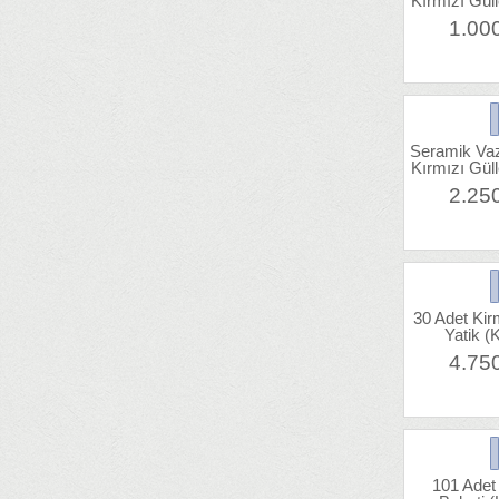
Kırmızı Gül
1.00
Seramik Va
Kırmızı Gül
2.25
30 Adet Kir
Yatik (
4.75
101 Adet