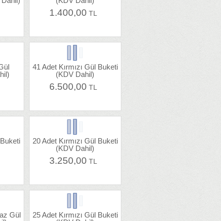
 Dahil)
(KDV Dahil)
1.400,00
L
TL
Gül
41 Adet Kırmızı Gül Buketi
il)
(KDV Dahil)
6.500,00
L
TL
 Buketi
20 Adet Kırmızı Gül Buketi
(KDV Dahil)
3.250,00
L
TL
yaz Gül
25 Adet Kırmızı Gül Buketi