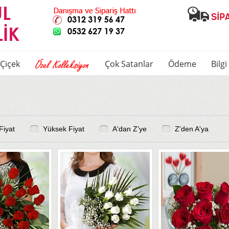
Çiçek
Çok Satanlar
Ödeme
Bilg
Fiyat
Yüksek Fiyat
A'dan Z'ye
Z'den A'ya