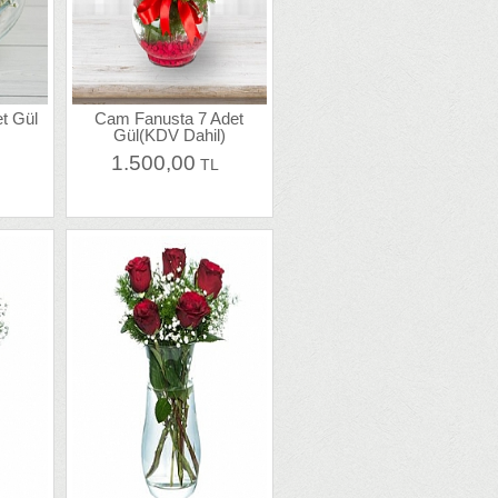
t Gül
Cam Fanusta 7 Adet
Gül(KDV Dahil)
1.500,00
L
TL