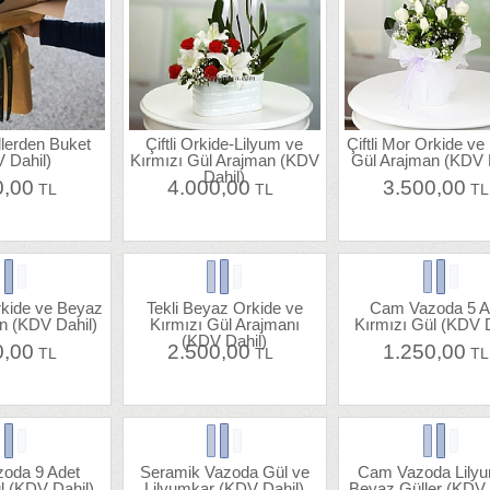
lerden Buket
Çiftli Orkide-Lilyum ve
Çiftli Mor Orkide v
 Dahil)
Kırmızı Gül Arajman (KDV
Gül Arajman (KDV 
Dahil)
0,00
4.000,00
3.500,00
TL
TL
T
rkide ve Beyaz
Tekli Beyaz Orkide ve
Cam Vazoda 5 A
n (KDV Dahil)
Kırmızı Gül Arajmanı
Kırmızı Gül (KDV D
(KDV Dahil)
0,00
2.500,00
1.250,00
TL
TL
T
oda 9 Adet
Seramik Vazoda Gül ve
Cam Vazoda Lily
l (KDV Dahil)
Lilyumkar (KDV Dahil)
Beyaz Güller (KDV 