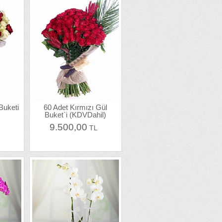
Buketi
60 Adet Kırmızı Gül
Buket`i (KDVDahil)
9.500,00
L
TL