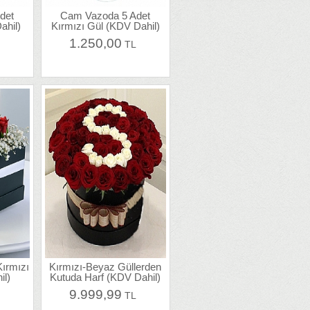
det
Cam Vazoda 5 Adet
ahil)
Kırmızı Gül (KDV Dahil)
1.250,00
L
TL
ırmızı
Kırmızı-Beyaz Güllerden
il)
Kutuda Harf (KDV Dahil)
9.999,99
L
TL