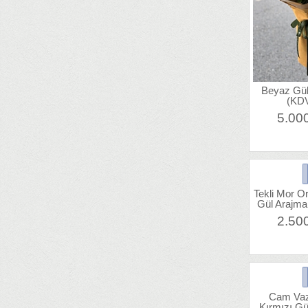
Beyaz Gül
(KDV
5.00
Tekli Mor O
Gül Arajma
2.50
Cam Vaz
Kırmızı Gü