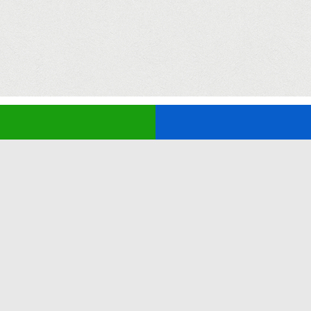
tleri
Yardım
Bize Ulaşın
ERİ
Güvenlik
imat
Nasıl Sipariş Verebilirim
ri