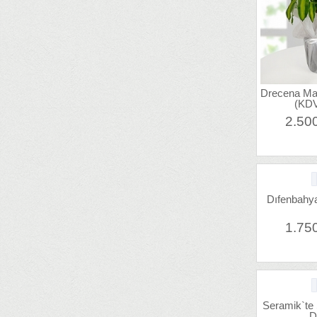
Drecena Mas
(KDV
2.50
Dıfenbahy
1.75
Seramik`te
D