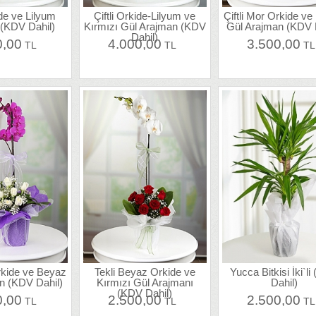
ide ve Lilyum
Çiftli Orkide-Lilyum ve
Çiftli Mor Orkide v
 (KDV Dahil)
Kırmızı Gül Arajman (KDV
Gül Arajman (KDV 
Dahil)
0,00
4.000,00
3.500,00
TL
TL
T
rkide ve Beyaz
Tekli Beyaz Orkide ve
Yucca Bitkisi İki`l
n (KDV Dahil)
Kırmızı Gül Arajmanı
Dahil)
(KDV Dahil)
0,00
2.500,00
2.500,00
TL
TL
T