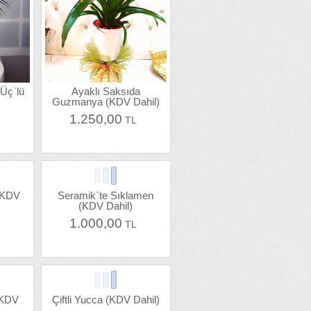
Üç`lü
Ayaklı Saksıda
Guzmanya (KDV Dahil)
1.250,00
L
TL
(KDV
Seramik`te Sıklamen
(KDV Dahil)
1.000,00
L
TL
(KDV
Çiftli Yucca (KDV Dahil)