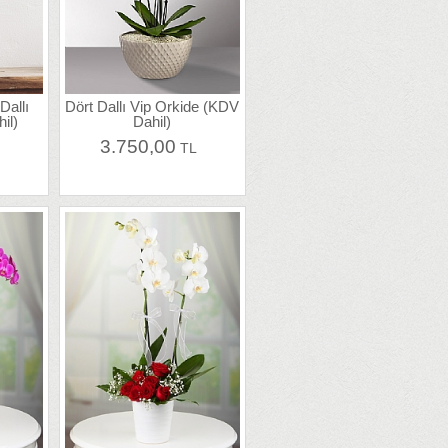
Dallı
Dört Dallı Vip Orkide (KDV
il)
Dahil)
3.750,00
L
TL