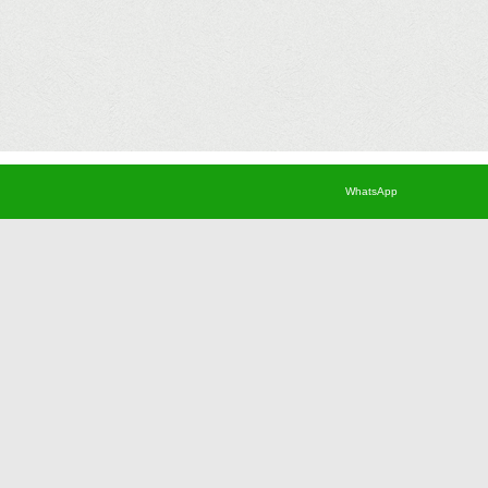
Faydalı Bilgiler
Müşteri Hizme
WhatsApp
Saksı Çiçeği Bakımı
BANKA BİLGİL
Aylara Göre Çiçekler
Sipariş ve Tesl
Çiçek Mesajları
Yasal Haklar
Çiçeklerin Anlamları
Hakkımızda
Burçlar ve Çiçekler
İade Bilgileri
Toprak Seçimi
Kurumsal Müşte