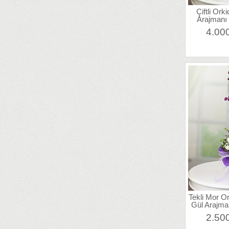
Çiftli Ork
Arajmanı
4.00
Tekli Mor O
Gül Arajma
2.50