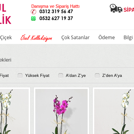
Çiçek
Çok Satanlar
Ödeme
Bilg
kleri
Fiyat
Yüksek Fiyat
A'dan Z'ye
Z'den A'ya