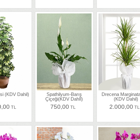
isi (KDV Dahil)
Spathilyum-Barış
Drecena Marginata İ
Çiçeği(KDV Dahİl)
(KDV Dahil)
0,00
750,00
2.000,00
TL
TL
T