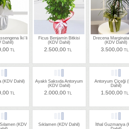
sengena İki`li
Ficus Benjamin Bitkisi
Drecena Marginata
 Dahİl)
(KDV Dahil)
(KDV Dahİl)
0,00
2.500,00
3.500,00
TL
TL
T
a (KDV Dahil)
Ayaklı Saksıda Antoryum
Antoryum Çiçeği 
(KDV Dahil)
Dahil)
0,00
2.000,00
1.500,00
TL
TL
T
 Sılamen (KDV
Sıklamen (KDV Dahil)
İthal Guzmanya 
ahil)
Dahil)