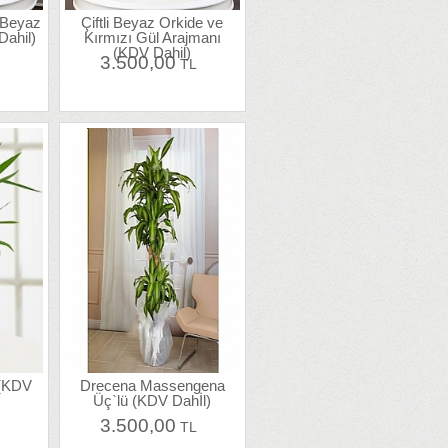
e Beyaz
Çiftli Beyaz Orkide ve
Dahil)
Kırmızı Gül Arajmanı
(KDV Dahil)
3.500,00
L
TL
i (KDV
Drecena Massengena
Üç`lü (KDV Dahİl)
3.500,00
L
TL