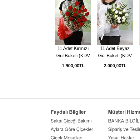
11 Adet Kırmızı
11 Adet Beyaz
Gül Buketi (KDV
Gül Buketi (KDV
Dahil)
Dahil)
1.900,00TL
2.000,00TL
Faydalı Bilgiler
Müşteri Hizme
Saksı Çiçeği Bakımı
BANKA BİLGİL
Aylara Göre Çiçekler
Sipariş ve Tesl
Çiçek Mesajları
Yasal Haklar