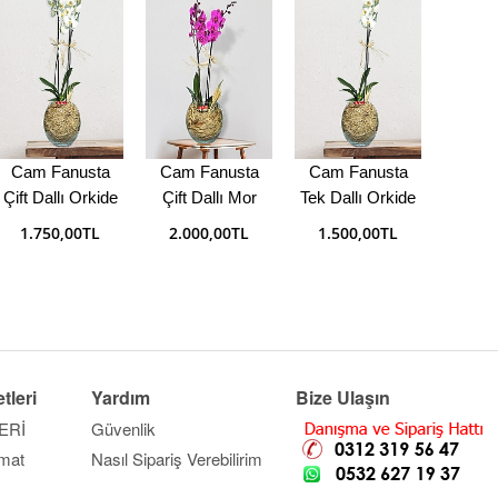
Cam Fanusta
Cam Fanusta
Cam Fanusta
Cam 
Çift Dallı Orkide
Çift Dallı Mor
Tek Dallı Orkide
Papat
(KDV Dahil)
Orkide (KDV
(KDV Dahil)
(KDV
1.750,00TL
2.000,00TL
1.500,00TL
1.0
Dahil)
tleri
Yardım
Bize Ulaşın
ERİ
Güvenlik
imat
Nasıl Sipariş Verebilirim