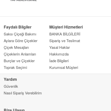
Faydalı Bilgiler
Müşteri Hizmetleri
Saksı Çiçeği Bakımı
BANKA BİLGİLERİ
Aylara Göre Çiçekler
Sipariş ve Teslimat
Çiçek Mesajları
Yasal Haklar
Çiçeklerin Anlamları
Hakkımızda
Burçlar ve Çiçekler
İade Bilgileri
Toprak Seçimi
Kurumsal Müşteri
Yardım
Kapat
Güvenlik
Ana Sayfa
Nasıl Sipariş Verebilirim
Gönderim Amacı
Çiçek
Çok Satanlar
Bize Ulaşın